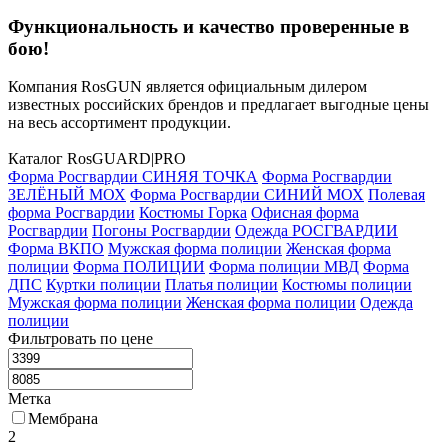
Функциональность и качество проверенные в
бою!
Компания RosGUN является официальным дилером
известных российских брендов и предлагает выгодные цены
на весь ассортимент продукции.
Каталог Ros
GUARD
|PRO
Форма Росгвардии СИНЯЯ ТОЧКА
Форма Росгвардии
ЗЕЛЁНЫЙ МОХ
Форма Росгвардии СИНИЙ МОХ
Полевая
форма Росгвардии
Костюмы Горка
Офисная форма
Росгвардии
Погоны Росгвардии
Одежда РОСГВАРДИИ
Форма ВКПО
Мужская форма полиции
Женская форма
полиции
Форма ПОЛИЦИИ
Форма полиции МВД
Форма
ДПС
Куртки полиции
Платья полиции
Костюмы полиции
Мужская форма полиции
Женская форма полиции
Одежда
полиции
Фильтровать по цене
Метка
Мембрана
2