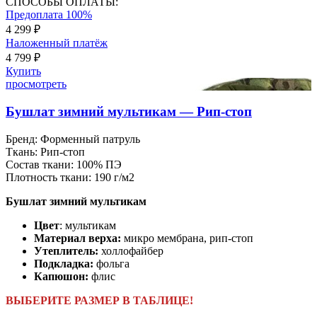
СПОСОБЫ ОПЛАТЫ:
Предоплата 100%
4 299 ₽
Наложенный платёж
4 799 ₽
Купить
просмотреть
Бушлат зимний мультикам — Рип-стоп
Бренд:
Форменный патруль
Ткань:
Рип-стоп
Состав ткани:
100% ПЭ
Плотность ткани:
190 г/м2
Бушлат зимний мультикам
Цвет
: мультикам
Материал верха:
микро мембрана, рип-стоп
Утеплитель:
холлофайбер
Подкладка:
фольга
Капюшон:
флис
ВЫБЕРИТЕ РАЗМЕР В ТАБЛИЦЕ!