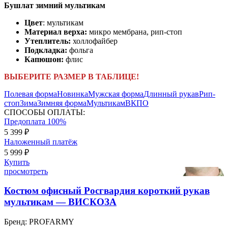
Бушлат зимний мультикам
Цвет
: мультикам
Материал верха:
микро мембрана, рип-стоп
Утеплитель:
холлофайбер
Подкладка:
фольга
Капюшон:
флис
ВЫБЕРИТЕ РАЗМЕР В ТАБЛИЦЕ!
Полевая форма
Новинка
Мужская форма
Длинный рукав
Рип-
стоп
Зима
Зимняя форма
Мультикам
ВКПО
СПОСОБЫ ОПЛАТЫ:
Предоплата 100%
5 399 ₽
Наложенный платёж
5 999 ₽
Купить
просмотреть
Костюм офисный Росгвардия короткий рукав
мультикам — ВИСКОЗА
Бренд:
PROFARMY