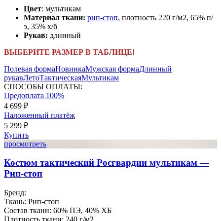
Цвет
: мультикам
Материал ткани:
рип-стоп
, плотность 220 г/м2, 65% п/
э, 35% х/б
Рукав:
длинный
ВЫБЕРИТЕ РАЗМЕР В ТАБЛИЦЕ!
Полевая форма
Новинка
Мужская форма
Длинный
рукав
Лето
Тактическая
Мультикам
СПОСОБЫ ОПЛАТЫ:
Предоплата 100%
4 699 ₽
Наложенный платёж
5 299 ₽
Купить
просмотреть
Костюм тактический Росгвардии мультикам —
Рип-стоп
Бренд:
Ткань:
Рип-стоп
Состав ткани:
60% ПЭ, 40% ХБ
Плотность ткани:
240 г/м2