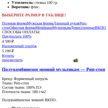
Утеплитель:
стежка 100 гр.
Воротник:
флис.
ВЫБЕРИТЕ РАЗМЕР В ТАБЛИЦЕ!
Полевая форма
Мужская форма
Длинный рукав
Рип-
стоп
Офисная форма
Мембрана
Мультикам
Демисезонные
ВКПО
СПОСОБЫ ОПЛАТЫ:
Предоплата 100%
4 599 ₽
Наложенный платёж
5 199 ₽
Купить
просмотреть
Полукомбинезон зимний мультикам — Рип-стоп
Бренд:
Форменный патруль
Ткань:
Рип-стоп
Состав ткани:
100% ПЭ
Плотность ткани:
180 г/м2
Полукомбинезон зимний ВКПО.