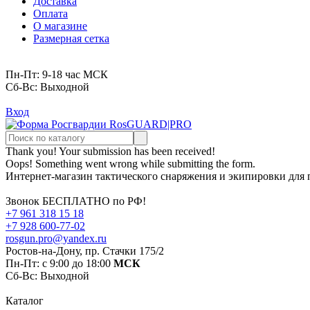
Доставка
Оплата
О магазине
Размерная сетка
Пн-Пт: 9-18 час МСК
Cб-Вс: Выходной
Вход
Thank you! Your submission has been received!
Oops! Something went wrong while submitting the form.
Интернет-магазин тактического снаряжения и экипировки для
Звонок БЕСПЛАТНО по РФ!
+7 961 318 15 18
+7 928 600-77-02
rosgun.pro@yandex.ru
Ростов-на-Дону, пр. Стачки 175/2
Пн-Пт: с 9:00 до 18:00
МСК
Cб-Вс: Выходной
Каталог