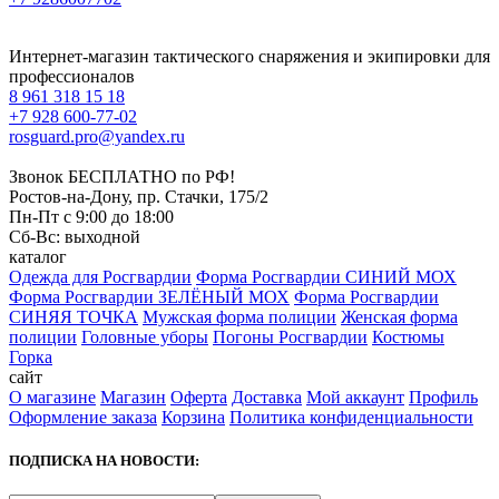
Интернет-магазин тактического снаряжения и экипировки для
профессионалов
8 961 318 15 18
+7 928 600-77-02
rosguard.pro@yandex.ru
Звонок БЕСПЛАТНО по РФ!
Ростов-на-Дону, пр. Стачки, 175/2
Пн-Пт с 9:00 до 18:00
Сб-Вс: выходной
каталог
Одежда для Росгвардии
Форма Росгвардии СИНИЙ МОХ
Форма Росгвардии ЗЕЛЁНЫЙ МОХ
Форма Росгвардии
СИНЯЯ ТОЧКА
Мужская форма полиции
Женская форма
полиции
Головные уборы
Погоны Росгвардии
Костюмы
Горка
сайт
О магазине
Магазин
Оферта
Доставка
Мой аккаунт
Профиль
Оформление заказа
Корзина
Политика конфиденциальности
ПОДПИСКА НА НОВОСТИ: