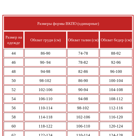
Размеры формы ВКПО (одинарные)
Размер на
Обхват груди
(см)
Обхват талии
(см)
Обхват бедер
(см)
одежде
44
86-90
74-78
88-92
46
90- 94
78-82
92-96
48
94-98
82-86
96-100
50
98-102
86-90
100-104
52
102-106
90-94
104-108
54
106-110
94-98
108-112
56
110-114
98-102
112-116
58
114-118
102-106
116-120
60
118-122
106-110
120-124
62
122-124
110-114
124-128