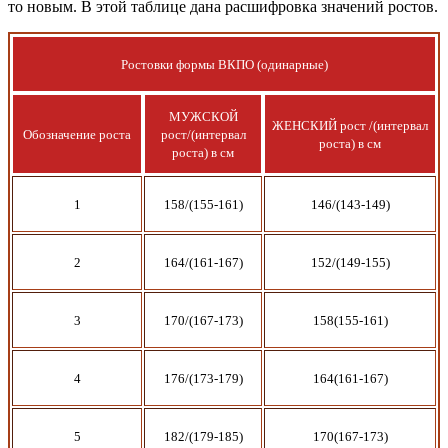
то новым. В этой таблице дана расшифровка значений ростов.
Ростовки формы ВКПО (одинарные)
МУЖСКОЙ
ЖЕНСКИЙ рост /(интервал
Обозначение роста
рост/(интервал
роста) в см
роста) в см
1
158/(155-161)
146/(143-149)
2
164/(161-167)
152/(149-155)
3
170/(167-173)
158(155-161)
4
176/(173-179)
164(161-167)
5
182/(179-185)
170(167-173)