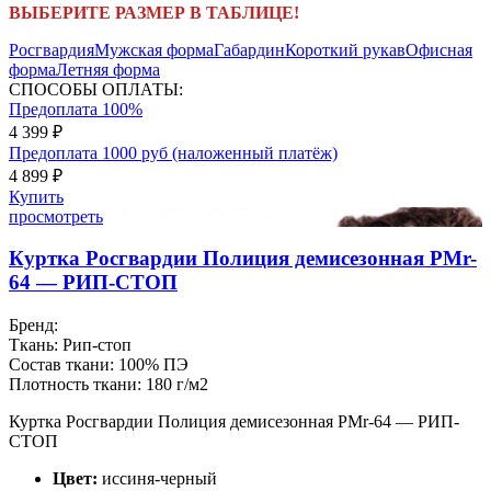
ВЫБЕРИТЕ РАЗМЕР В ТАБЛИЦЕ!
Росгвардия
Мужская форма
Габардин
Короткий рукав
Офисная
форма
Летняя форма
СПОСОБЫ ОПЛАТЫ:
Предоплата 100%
4 399 ₽
Предоплата 1000 руб (наложенный платёж)
4 899 ₽
Купить
просмотреть
Куртка Росгвардии Полиция демисезонная PMr-
64 — РИП-СТОП
Бренд:
Ткань:
Рип-стоп
Состав ткани:
100% ПЭ
Плотность ткани:
180 г/м2
Куртка Росгвардии Полиция демисезонная PMr-64 — РИП-
СТОП
Цвет:
иссиня-черный