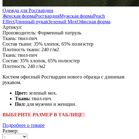
Одежда для Росгвардии
Женская форма
Росгвардия
Мужская форма
Peach
Effect
Длинный рукав
Зеленый Мох
Офисная форма
Артикул:
Производитель:
Форменный патруль
Ткань:
твил-пич
Состав ткани:
35% хлопок, 65% полиэстер
Плотность ткани:
240 г/м2
Ткань:
твил-пич
Состав:
35% хлопок, 65% полиэстер
Плотность:
240 г/м2
Костюм офисный Росгвардии нового образца с длинным
рукавом.
Цвет:
зеленый мох.
Ткань:
твил-пич
Пол:
для мужчин и женщин.
ВЫБЕРИТЕ РАЗМЕР В ТАБЛИЦЕ!
Подробнее о товаре
Размер: