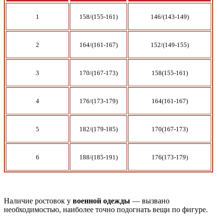
1
158/(155-161)
146/(143-149)
2
164/(161-167)
152/(149-155)
3
170/(167-173)
158(155-161)
4
176/(173-179)
164(161-167)
5
182/(179-185)
170(167-173)
6
188/(185-191)
176(173-179)
Наличие ростовок у
военной одежды
— вызвано
необходимостью, наиболее точно подогнать вещи по фигуре.