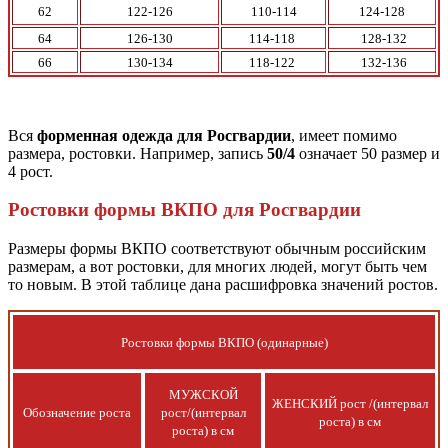
62
122-126
110-114
124-128
64
126-130
114-118
128-132
66
130-134
118-122
132-136
Вся
форменная одежда для Росгвардии
, имеет помимо
размера, ростовки. Например, запись
50/4
означает 50 размер и
4 рост.
Ростовки формы ВКПО для Росгвардии
Размеры формы ВКПО соответствуют обычным российским
размерам, а вот ростовки, для многих людей, могут быть чем
то новым. В этой таблице дана расшифровка значений ростов.
Ростовки формы ВКПО (одинарные)
МУЖСКОЙ
ЖЕНСКИЙ рост /(интервал
Обозначение роста
рост/(интервал
роста) в см
роста) в см