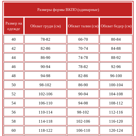
Размеры формы ВКПО (одинарные)
Размер на
Обхват груди
(см)
Обхват талии
(см)
Обхват бедер
(см)
одежде
40
78-82
66-70
80-84
42
82-86
70-74
84-88
44
86-90
74-78
88-92
46
90-94
78-82
92-96
48
94-98
82-86
96-100
50
98-102
86-90
100-104
52
102-106
90-94
104-108
54
106-110
94-98
108-112
56
110-114
98-102
112-116
58
114-118
102-106
116-120
60
118-122
106-110
120-124