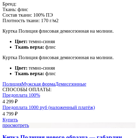
Бренд:
Ткань:
флис
Состав ткани:
100% ПЭ
Плотность ткани:
170 г/м2
Куртка Полиция флисовая демисезонная на молнии.
Цвет:
темно-синяя
Ткань верха:
флис
Куртка Полиция флисовая демисезонная на молнии.
Цвет:
темно-синяя
Ткань верха:
флис
Полиция
Мужская форма
Демисезонные
СПОСОБЫ ОПЛАТЫ:
Предоплата 100%
4 299 ₽
Предоплата 1000 руб (наложенный платёж)
4 799 ₽
Купить
просмотреть
Кепка Полиция нового образца — габардин