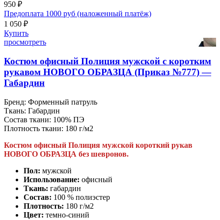
950 ₽
Предоплата 1000 руб (наложенный платёж)
1 050 ₽
Купить
просмотреть
Костюм офисный Полиция мужской с коротким
рукавом НОВОГО ОБРАЗЦА (Приказ №777) —
Габардин
Бренд:
Форменный патруль
Ткань:
Габардин
Состав ткани:
100% ПЭ
Плотность ткани:
180 г/м2
Костюм офисный Полиция мужской короткий рукав
НОВОГО ОБРАЗЦА без шевронов.
Пол:
мужской
Использование:
офисный
Ткань:
габардин
Состав:
100 % полиэстер
Плотность:
180 г/м2
Цвет:
темно-синий