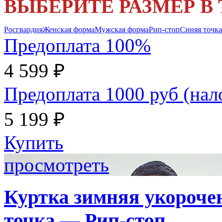
ВЫБЕРИТЕ РАЗМЕР В
Росгвардия
Женская форма
Мужская форма
Рип-стоп
Синяя точка
Предоплата 100%
4 599 ₽
Предоплата 1000 руб (на
5 199 ₽
Купить
просмотреть
Куртка зимняя укороче
точка — Рип-стоп