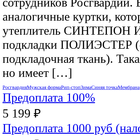
сотрудников Росгвардии
аналогичные куртки, кото
утеплитель СИНТЕПОН И
подкладки ПОЛИЭСТЕР (о
подкладочная ткань). Так
но имеет […]
Росгвардия
Мужская форма
Рип-стоп
Зима
Синяя точка
Мембрана
Предоплата 100%
5 199 ₽
Предоплата 1000 руб (на