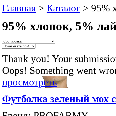
Главная
>
Каталог
>
95% х
95% хлопок, 5% ла
Thank you! Your submission
Oops! Something went wron
просмотреть
Футболка зеленый мох 
Бренд:
PROFARMY