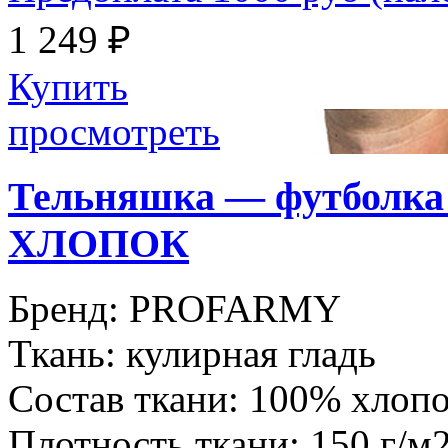
1 249 ₽
Купить
просмотреть
Тельняшка — футбол
ХЛОПОК
Бренд:
PROFARMY
Ткань:
кулирная гладь
Состав ткани:
100% хлоп
Плотность ткани:
150 г/м