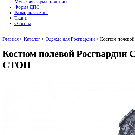
Мужская форма полиции
Форма ДПС
Размерная сетка
Ткани
Отзывы
Главная
>
Каталог
>
Одежда для Росгвардии
>
Костюм полевой
Костюм полевой Росгвардии C
СТОП