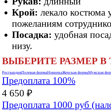
Рукав:
длинный
Крой:
лекало костюма у
пожеланиям сотруднико
Посадка:
удобная посад
низу.
ВЫБЕРИТЕ РАЗМЕР В
Росгвардия
Полевая форма
Новинка
Женская форма
Мужская фо
Предоплата 100%
4 650 ₽
Предоплата 1000 руб (на