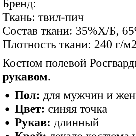
Бренд:
Ткань:
твил-пич
Состав ткани:
35%Х/Б, 6
Плотность ткани:
240 г/м
Костюм полевой Росгвард
рукавом
.
Пол:
для мужчин и же
Цвет:
синяя точка
Рукав:
длинный
Крой:
лекало костюма у