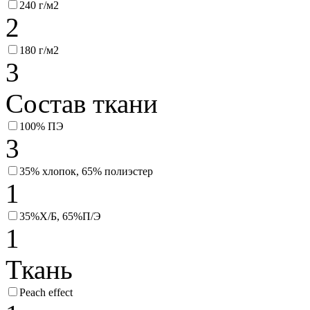
240 г/м2
2
180 г/м2
3
Состав ткани
100% ПЭ
3
35% хлопок, 65% полиэстер
1
35%Х/Б, 65%П/Э
1
Ткань
Peach effect