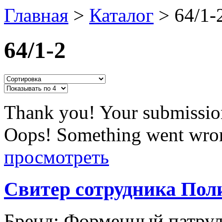
Главная
>
Каталог
>
64/1-
64/1-2
Thank you! Your submission
Oops! Something went wron
просмотреть
Свитер сотрудника По
Бренд:
Форменный патру