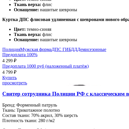
Ткань верха:
флис
Оснащение:
нашитые шевроны
Куртка ДПС флисовая удлиненная с шевронами нового обра
Цвет:
темно-синяя
Ткань верха:
флис
Оснащение:
нашитые шевроны
Полиция
Мужская форма
ДПС ГИБДД
Демисезонные
Предоплата 100%
4 299 ₽
Предоплата 1000 руб (наложенный платёж)
4 799 ₽
Купить
просмотреть
Свитер сотрудника Полиции РФ с классическим
Бренд:
Форменный патруль
Ткань:
Трикотажное полотно
Состав ткани:
70% акрил, 30% шерсть
Плотность ткани:
280 г/м2