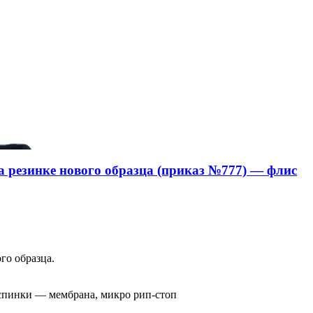
 резинке нового образца (приказ №777) — флис
го образца.
 спинки — мембрана, микро рип-стоп