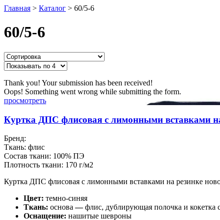
Главная
>
Каталог
>
60/5-6
60/5-6
Thank you! Your submission has been received!
Oops! Something went wrong while submitting the form.
просмотреть
Куртка ДПС флисовая с лимонными вставками на
Бренд:
Ткань:
флис
Состав ткани:
100% ПЭ
Плотность ткани:
170 г/м2
Куртка ДПС флисовая с лимонными вставками на резинке ново
Цвет:
темно-синяя
Ткань:
основа
—
флис, дублирующая полочка и кокетка
Оснащение:
нашитые шевроны