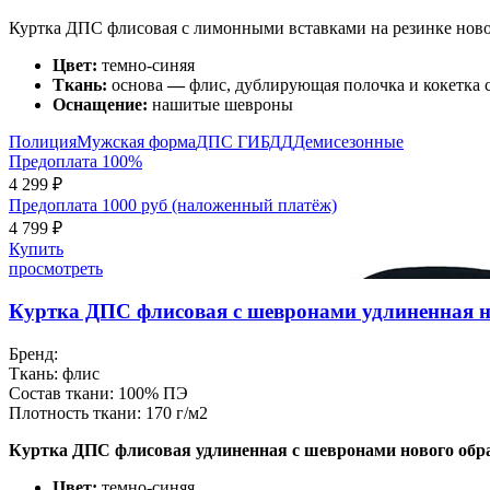
Куртка ДПС флисовая с лимонными вставками на резинке ново
Цвет:
темно-синяя
Ткань:
основа
—
флис, дублирующая полочка и кокетка
Оснащение:
нашитые шевроны
Полиция
Мужская форма
ДПС ГИБДД
Демисезонные
Предоплата 100%
4 299 ₽
Предоплата 1000 руб (наложенный платёж)
4 799 ₽
Купить
просмотреть
Куртка ДПС флисовая с шевронами удлиненная н
Бренд:
Ткань:
флис
Состав ткани:
100% ПЭ
Плотность ткани:
170 г/м2
Куртка ДПС флисовая удлиненная с шевронами нового обра
Цвет:
темно-синяя