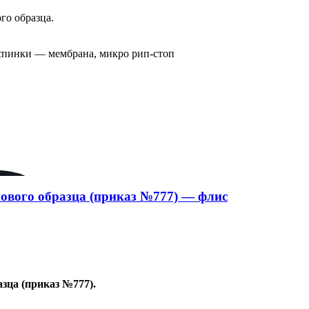
го образца.
 спинки — мембрана, микро рип-стоп
ового образца (приказ №777) — флис
зца (приказ №777).