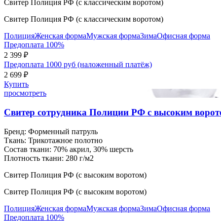
Свитер Полиция РФ (с классическим воротом)
Свитер Полиция РФ (с классическим воротом)
Полиция
Женская форма
Мужская форма
Зима
Офисная форма
Предоплата 100%
2 399 ₽
Предоплата 1000 руб (наложенный платёж)
2 699 ₽
Купить
просмотреть
Свитер сотрудника Полиции РФ с высоким ворот
Бренд:
Форменный патруль
Ткань:
Трикотажное полотно
Состав ткани:
70% акрил, 30% шерсть
Плотность ткани:
280 г/м2
Свитер Полиция РФ (с высоким воротом)
Свитер Полиция РФ (с высоким воротом)
Полиция
Женская форма
Мужская форма
Зима
Офисная форма
Предоплата 100%