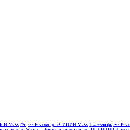
ЁНЫЙ МОХ
Форма Росгвардии СИНИЙ МОХ
Полевая форма Рос
рма полиции
Женская форма полиции
Форма ПОЛИЦИИ
Форма