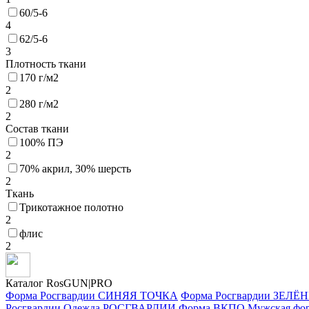
60/5-6
4
62/5-6
3
Плотность ткани
170 г/м2
2
280 г/м2
2
Состав ткани
100% ПЭ
2
70% акрил, 30% шерсть
2
Ткань
Трикотажное полотно
2
флис
2
Каталог RosGUN|PRO
Форма Росгвардии СИНЯЯ ТОЧКА
Форма Росгвардии ЗЕЛ
Росгвардии
Одежда РОСГВАРДИИ
Форма ВКПО
Мужская фо