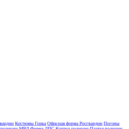
гвардии
Костюмы Горка
Офисная форма Росгвардии
Погоны
 полиции МВД
Форма ДПС
Куртки полиции
Платья полиции