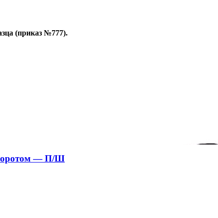
зца (приказ №777).
 воротом — П/Ш