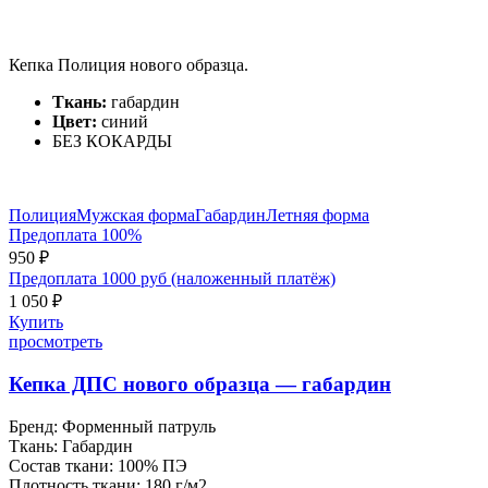
Кепка Полиция нового образца.
Ткань:
габардин
Цвет:
синий
БЕЗ КОКАРДЫ
Полиция
Мужская форма
Габардин
Летняя форма
Предоплата 100%
950 ₽
Предоплата 1000 руб (наложенный платёж)
1 050 ₽
Купить
просмотреть
Кепка ДПС нового образца — габардин
Бренд:
Форменный патруль
Ткань:
Габардин
Состав ткани:
100% ПЭ
Плотность ткани:
180 г/м2