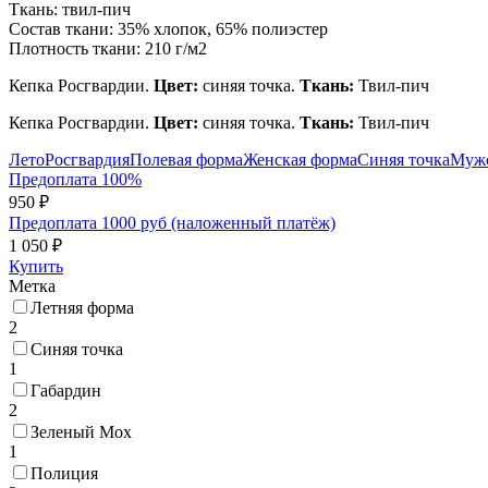
Ткань:
твил-пич
Состав ткани:
35% хлопок, 65% полиэстер
Плотность ткани:
210 г/м2
Кепка Росгвардии.
Цвет:
синяя точка.
Ткань:
Твил-пич
Кепка Росгвардии.
Цвет:
синяя точка.
Ткань:
Твил-пич
Лето
Росгвардия
Полевая форма
Женская форма
Синяя точка
Мужс
Предоплата 100%
950 ₽
Предоплата 1000 руб (наложенный платёж)
1 050 ₽
Купить
Метка
Летняя форма
2
Синяя точка
1
Габардин
2
Зеленый Мох
1
Полиция