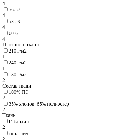
4
56-57
4
58-59
4
60-61
4
Плотность ткани
210 г/м2
1
240 г/м2
1
180 г/м2
2
Состав ткани
100% ПЭ
2
35% хлопок, 65% полиэстер
2
Ткань
Габардин
2
твил-пич
2