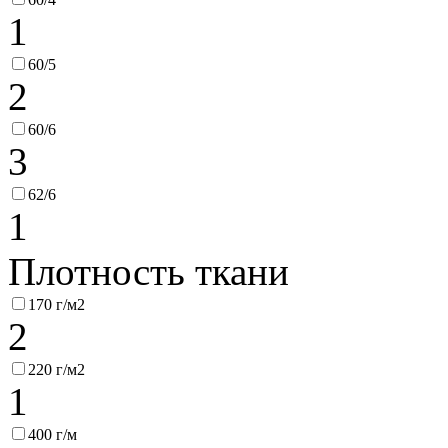
1
60/5
2
60/6
3
62/6
1
Плотность ткани
170 г/м2
2
220 г/м2
1
400 г/м