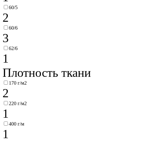
60/5
2
60/6
3
62/6
1
Плотность ткани
170 г/м2
2
220 г/м2
1
400 г/м
1