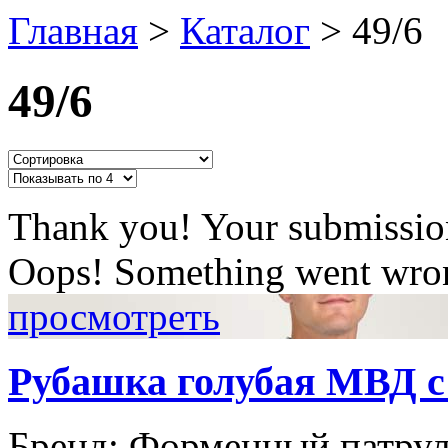
Главная
>
Каталог
>
49/6
49/6
Thank you! Your submission
Oops! Something went wron
просмотреть
Рубашка голубая МВД 
Бренд:
Форменный патру