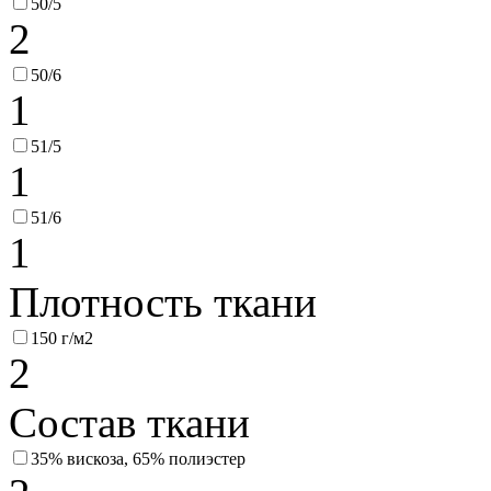
50/5
2
50/6
1
51/5
1
51/6
1
Плотность ткани
150 г/м2
2
Состав ткани
35% вискоза, 65% полиэстер