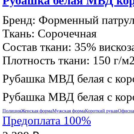
Рубашка белая МВД кор
Бренд:
Форменный патру
Ткань:
Сорочечная
Состав ткани:
35% вискоз
Плотность ткани:
150 г/м
Рубашка МВД белая с кор
Рубашка МВД белая с кор
Полиция
Женская форма
Мужская форма
Короткий рукав
Офисна
Предоплата 100%