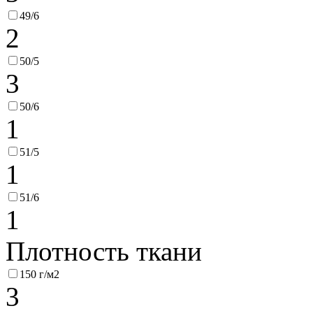
49/6
2
50/5
3
50/6
1
51/5
1
51/6
1
Плотность ткани
150 г/м2
3