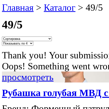
Главная
>
Каталог
>
49/5
49/5
Thank you! Your submission
Oops! Something went wron
просмотреть
Рубашка голубая МВД с
Бренд:
Форменный патру