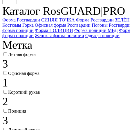
Каталог Ros
GUARD
|PRO
Форма Росгвардии СИНЯЯ ТОЧКА
Форма Росгвардии ЗЕЛ
Костюмы Горка
Офисная форма Росгвардии
Погоны Росгварди
форма полиции
Форма ПОЛИЦИИ
Форма полиции МВД
Форм
форма полиции
Женская форма полиции
Одежда полиции
Метка
Летняя форма
3
Офисная форма
1
Короткий рукав
2
Полиция
3
Длинный рукав