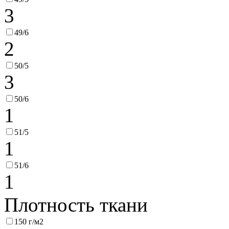
3
49/6
2
50/5
3
50/6
1
51/5
1
51/6
1
Плотность ткани
150 г/м2