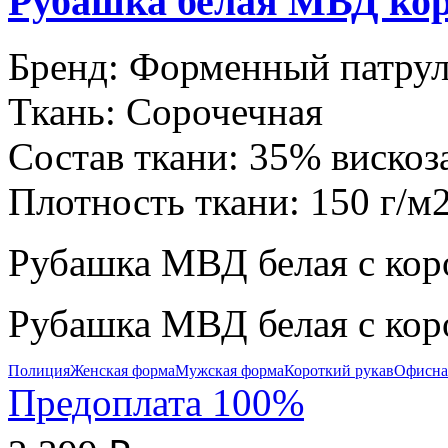
Рубашка белая МВД кор
Бренд:
Форменный патру
Ткань:
Сорочечная
Состав ткани:
35% вискоз
Плотность ткани:
150 г/м
Рубашка МВД белая с кор
Рубашка МВД белая с кор
Полиция
Женская форма
Мужская форма
Короткий рукав
Офисна
Предоплата 100%