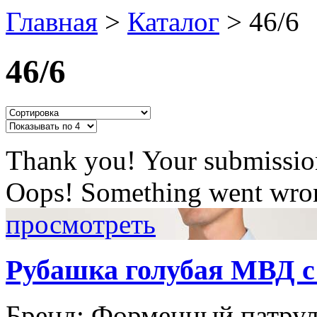
Главная
>
Каталог
>
46/6
46/6
Thank you! Your submission
Oops! Something went wron
просмотреть
Рубашка голубая МВД с
Бренд:
Форменный патру