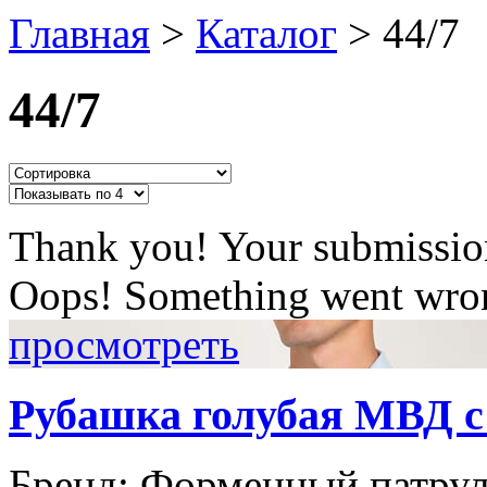
Главная
>
Каталог
>
44/7
44/7
Thank you! Your submission
Oops! Something went wron
просмотреть
Рубашка голубая МВД с
Бренд:
Форменный патру