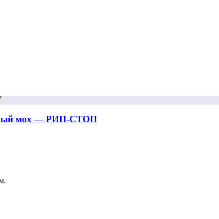
леный мох — РИП-СТОП
м.