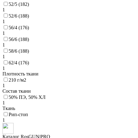
52/5 (182)
1
52/6 (188)
1
56/4 (176)
1
56/6 (188)
1
58/6 (188)
1
62/4 (176)
1
Плотность ткани
210 г/м2
1
Состав ткани
50% ПЭ, 50% ХЛ
1
Ткань
Рип-стоп
1
Каталог RosGUN|PRO