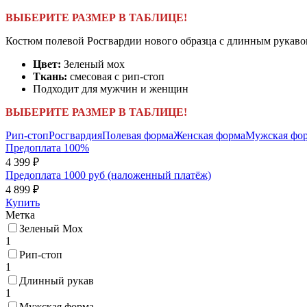
ВЫБЕРИТЕ РАЗМЕР В ТАБЛИЦЕ!
Костюм полевой Росгвардии нового образца с длинным рукаво
Цвет:
Зеленый мох
Ткань:
смесовая с рип-стоп
Подходит для мужчин и женщин
ВЫБЕРИТЕ РАЗМЕР В ТАБЛИЦЕ!
Рип-стоп
Росгвардия
Полевая форма
Женская форма
Мужская фо
Предоплата 100%
4 399 ₽
Предоплата 1000 руб (наложенный платёж)
4 899 ₽
Купить
Метка
Зеленый Мох
1
Рип-стоп
1
Длинный рукав
1
Мужская форма