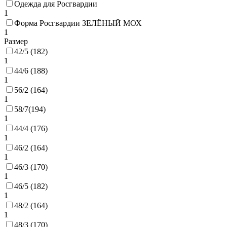
Одежда для Росгвардии
1
Форма Росгвардии ЗЕЛЁНЫЙ МОХ
1
Размер
42/5 (182)
1
44/6 (188)
1
56/2 (164)
1
58/7(194)
1
44/4 (176)
1
46/2 (164)
1
46/3 (170)
1
46/5 (182)
1
48/2 (164)
1
48/3 (170)