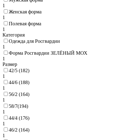
1
Женская форма
1
Полевая форма
1
Категория
Одежда для Росгвардии
1
Форма Росгвардии ЗЕЛЁНЫЙ МОХ
1
Размер
42/5 (182)
1
44/6 (188)
1
56/2 (164)
1
58/7(194)
1
44/4 (176)
1
46/2 (164)
1