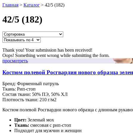
Главная
>
Каталог
>
42/5 (182)
42/5 (182)
Thank you! Your submission has been received!
Oops! Something went wrong while submitting the form.
просмотреть
Костюм полевой Росгвардия нового образца зе
Бренд:
Форменный патруль
Ткань:
Рип-стоп
Состав ткани:
50% ПЭ, 50% ХЛ
Плотность ткани:
210 г/м2
Костюм полевой Росгвардии нового образца с длинным рукаво
Цвет:
Зеленый мох
Ткань:
смесовая с рип-стоп
Подходит для мужчин и женщин