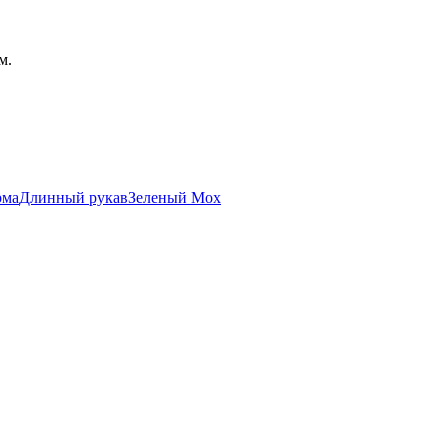
м.
рма
Длинный рукав
Зеленый Мох