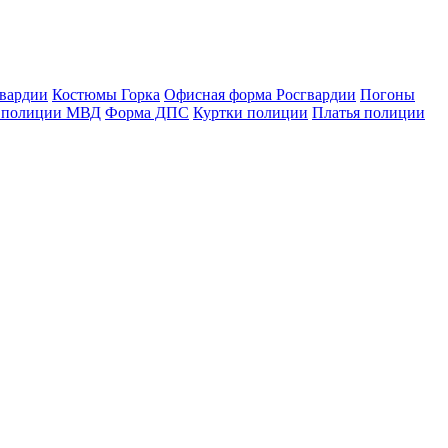
гвардии
Костюмы Горка
Офисная форма Росгвардии
Погоны
 полиции МВД
Форма ДПС
Куртки полиции
Платья полиции