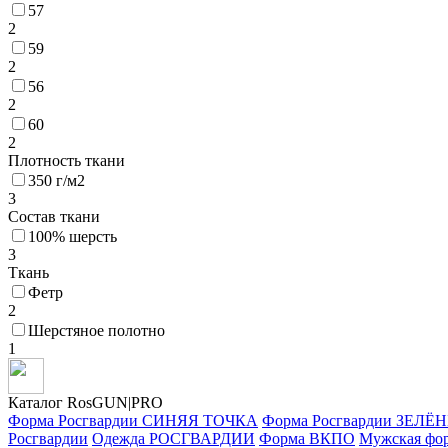
57
2
59
2
56
2
60
2
Плотность ткани
350 г/м2
3
Состав ткани
100% шерсть
3
Ткань
Фетр
2
Шерстяное полотно
1
Каталог RosGUN|PRO
Форма Росгвардии СИНЯЯ ТОЧКА
Форма Росгвардии ЗЕЛ
Росгвардии
Одежда РОСГВАРДИИ
Форма ВКПО
Мужская фо