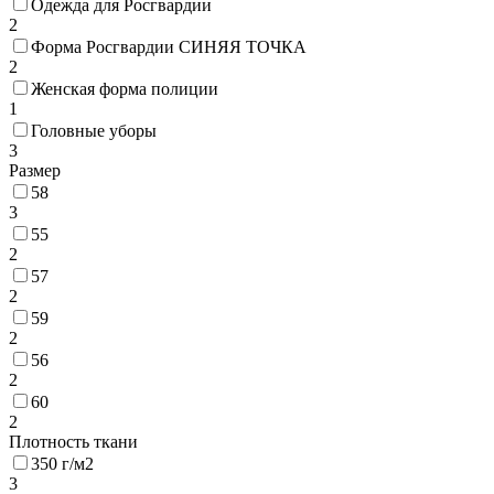
Одежда для Росгвардии
2
Форма Росгвардии СИНЯЯ ТОЧКА
2
Женская форма полиции
1
Головные уборы
3
Размер
58
3
55
2
57
2
59
2
56
2
60
2
Плотность ткани
350 г/м2
3