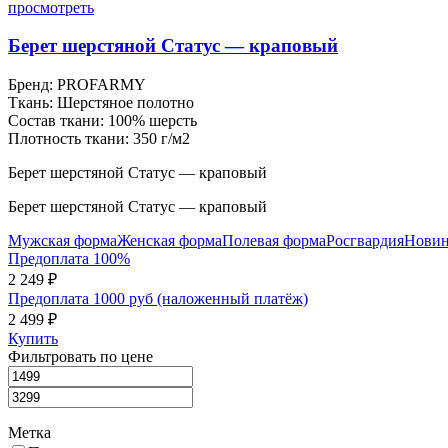
просмотреть
Берет шерстяной Статус — краповый
Бренд:
PROFARMY
Ткань:
Шерстяное полотно
Состав ткани:
100% шерсть
Плотность ткани:
350 г/м2
Берет шерстяной Статус — краповый
Берет шерстяной Статус — краповый
Мужская форма
Женская форма
Полевая форма
Росгвардия
Новин
Предоплата 100%
2 249 ₽
Предоплата 1000 руб (наложенный платёж)
2 499 ₽
Купить
Фильтровать по цене
Метка