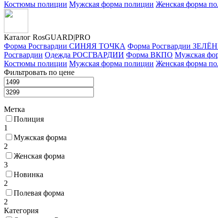
Костюмы полиции
Мужская форма полиции
Женская форма п
Каталог Ros
GUARD
|PRO
Форма Росгвардии СИНЯЯ ТОЧКА
Форма Росгвардии ЗЕЛ
Росгвардии
Одежда РОСГВАРДИИ
Форма ВКПО
Мужская фо
Костюмы полиции
Мужская форма полиции
Женская форма п
Фильтровать по цене
Метка
Полиция
1
Мужская форма
2
Женская форма
3
Новинка
2
Полевая форма
2
Категория