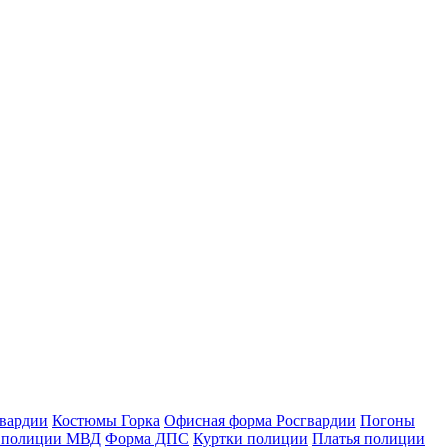
гвардии
Костюмы Горка
Офисная форма Росгвардии
Погоны
 полиции МВД
Форма ДПС
Куртки полиции
Платья полиции