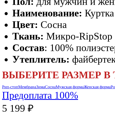
Пол:
для мужчин и же
Наименование:
Куртка
Цвет:
Сосна
Ткань:
Микро-RipStop
Состав
: 100% полиэсте
Утеплитель:
файбертек
ВЫБЕРИТЕ РАЗМЕР В
Рип-стоп
Мембрана
Зима
Сосна
Мужская форма
Женская форма
Ро
Предоплата 100%
5 199 ₽