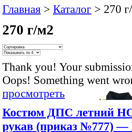
Главная
>
Каталог
>
270 г
270 г/м2
Thank you! Your submission
Oops! Something went wron
просмотреть
Костюм ДПС летний 
рукав (приказ №777) —