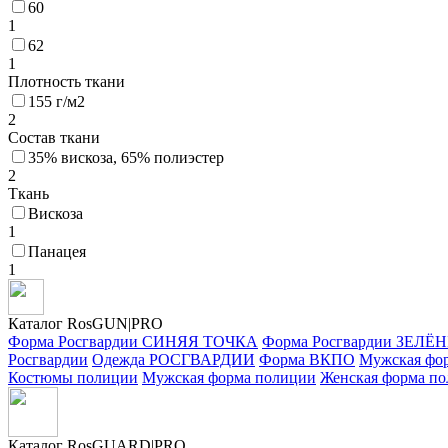
60
1
62
1
Плотность ткани
155 г/м2
2
Состав ткани
35% вискоза, 65% полиэстер
2
Ткань
Вискоза
1
Панацея
1
Каталог RosGUN|PRO
Форма Росгвардии СИНЯЯ ТОЧКА
Форма Росгвардии ЗЕЛ
Росгвардии
Одежда РОСГВАРДИИ
Форма ВКПО
Мужская фо
Костюмы полиции
Мужская форма полиции
Женская форма п
Каталог Ros
GUARD
|PRO