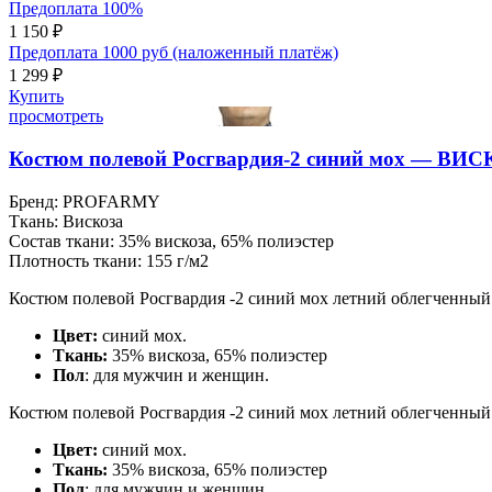
Предоплата 100%
1 150 ₽
Предоплата 1000 руб (наложенный платёж)
1 299 ₽
Купить
просмотреть
Костюм полевой Росгвардия-2 синий мох — ВИ
Бренд:
PROFARMY
Ткань:
Вискоза
Состав ткани:
35% вискоза, 65% полиэстер
Плотность ткани:
155 г/м2
Костюм полевой Росгвардия -2 синий мох летний облегченный
Ц
вет:
синий мох.
Ткань:
35% вискоза, 65% полиэстер
Пол
: для мужчин и женщин.
Костюм полевой Росгвардия -2 синий мох летний облегченный
Ц
вет:
синий мох.
Ткань:
35% вискоза, 65% полиэстер
Пол
: для мужчин и женщин.