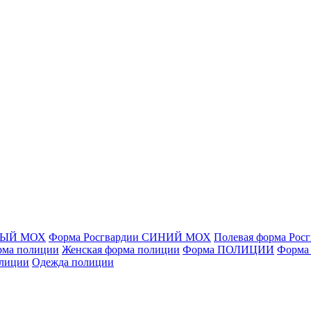
ЁНЫЙ МОХ
Форма Росгвардии СИНИЙ МОХ
Полевая форма Рос
рма полиции
Женская форма полиции
Форма ПОЛИЦИИ
Форма
олиции
Одежда полиции