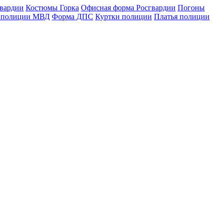
гвардии
Костюмы Горка
Офисная форма Росгвардии
Погоны
 полиции МВД
Форма ДПС
Куртки полиции
Платья полиции